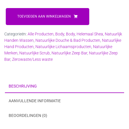
Maanzaad
en
TOEVOEGEN AAN WINKELWAGEN
kokos
scrubzeep
Categorieën:
Alle Producten
,
Body
,
Body
,
Helemaal Shea
,
Natuurlijk
aantal
Handen Wassen
,
Natuurlijke Douche & Bad Producten
,
Natuurlijke
Hand Producten
,
Natuurlijke Lichaamsproducten
,
Natuurlijke
Merken
,
Natuurlijke Scrub
,
Natuurlijke Zeep Bar
,
Natuurlijke Zeep
Bar
,
Zerowaste/Less waste
BESCHRIJVING
AANVULLENDE INFORMATIE
BEOORDELINGEN (0)