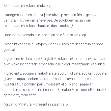
Maanzaad en kokos scrubzeep.
Handgemaakte en palmvrije scrubzeep met een frisse geur van
petitgrain, citroen en jeneverbes. De scrubdeeltjes zijn van
maanzaad en kokosschaafsel, dus plasticvrij!
Door extra avocado olie is het een hele fijne milde zeep.
Geschikt voor alle huidtypen. Gebruik: zeep het lichaam in en spoel
goed af.
Ingrediënten: shea boter*, olijfolie*, kokosolie*, castorolie*, avocado
olie*, kokosschaafsel*, etherische olie blend, maanzaad*, kaolinklei.
Ingredients: sodium sheabutterate, sodium olivate, sodium cocoate,
glycerin, aqua, sodium castorate, sodium avocadoate, cocos
nusifera fruit powder, parfum (essential oil blend), papaver
somniferum seed, kaolin, limonene**, linalool**, citronellol**, citral**,
geraniol**, farnesol**.
*organic, **naturally present in essential oil.