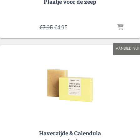
Plaatje voor de zeep
Oorspronkelijke
Huidige
€
7,95
€
4,95
prijs
prijs
was:
is:
€7,95.
€4,95.
AANBIEDING!
Haverzijde & Calendula