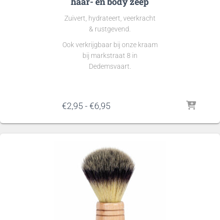
haar- en body zeep
Zuivert, hydrateert, veerkracht
& rustgevend.
Ook verkrijgbaar bij onze kraam
bij markstraat 8 in
Dedemsvaart.
Prijsklasse:
€
2,95
-
€
6,95
€2,95
tot
€6,95