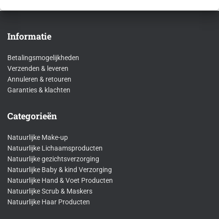
prijs
prijs
was:
is:
€7,29.
€4,49.
Informatie
Betalingsmogelijkheden
Verzenden & leveren
Annuleren & retouren
Garanties & klachten
Categorieën
Natuurlijke Make-up
Natuurlijke Lichaamsproducten
Natuurlijke gezichtsverzorging
Natuurlijke Baby & kind Verzorging
Natuurlijke Hand & Voet Producten
Natuurlijke Scrub & Maskers
Natuurlijke Haar Producten