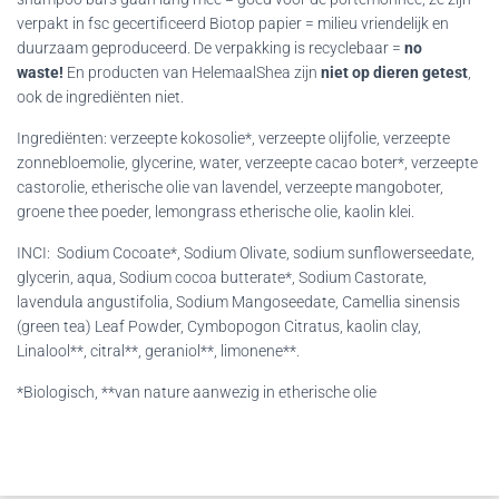
verpakt in fsc gecertificeerd Biotop papier = milieu vriendelijk en
duurzaam geproduceerd. De verpakking is recyclebaar =
no
waste!
En producten van HelemaalShea zijn
niet op dieren getest
,
ook de ingrediënten niet.
Ingrediënten: verzeepte kokosolie*, verzeepte olijfolie, verzeepte
zonnebloemolie, glycerine, water, verzeepte cacao boter*, verzeepte
castorolie, etherische olie van lavendel, verzeepte mangoboter,
groene thee poeder, lemongrass etherische olie, kaolin klei.
INCI: Sodium Cocoate*, Sodium Olivate, sodium sunflowerseedate,
glycerin, aqua, Sodium cocoa butterate*, Sodium Castorate,
lavendula angustifolia, Sodium Mangoseedate, Camellia sinensis
(green tea) Leaf Powder, Cymbopogon Citratus, kaolin clay,
Linalool**, citral**, geraniol**, limonene**.
*Biologisch, **van nature aanwezig in etherische olie