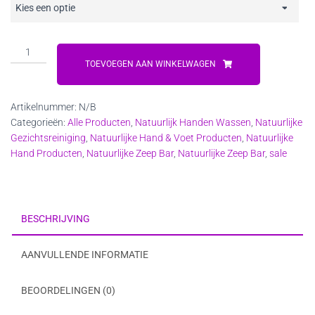
Matcha
Groene
TOEVOEGEN AAN WINKELWAGEN
Thee
Zeep
Artikelnummer:
N/B
aantal
Categorieën:
Alle Producten
,
Natuurlijk Handen Wassen
,
Natuurlijke
Gezichtsreiniging
,
Natuurlijke Hand & Voet Producten
,
Natuurlijke
Hand Producten
,
Natuurlijke Zeep Bar
,
Natuurlijke Zeep Bar
,
sale
BESCHRIJVING
AANVULLENDE INFORMATIE
BEOORDELINGEN (0)