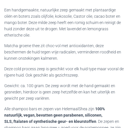
Een handgemaakte, natuurlijke zeep gemaakt met plantaardige
oliën en boters zoals olijfolie, kokosolie, Castor olie, cacao boter en
mango boter. Deze milde zeep heeft een romig schuim en reinigt de
huid zonder deze uit te drogen. Met lavendel en lemongrass
etherische olie.
Matcha groene thee zit choc-vol met antioxidanten, deze
beschermen de huid tegen vrije radicalen, verminderen roodheid en
kunnen onstekingen kalmeren.
Deze cold process zeep is geschikt voor elk huid type maar vooral de
rijpere huid. Ook geschikt als gezichtszeep.
Gewicht: ca. 100 gram. De zeep wordt met de hand gemaakt en
gesneden, hierdoor is geen zeep hetzelfde en kan het uiterlijk en
gewicht per zeep variëren.
Alle shampoo bars en zepen van HelemaalShea zijn
100%
natuurlijk, vegan, bevatten geen parabenen, siliconen,
SLS, ftalaten of synthetische geur- en kleurstoffen
. De zepen en
shampoo bars gaan lang mee = goed voor de portemonnee, ze zijn