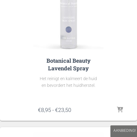
Botanical Beauty
Lavendel Spray
Het reinigt en kalmeert de huid
en bevordert het huidherstel.
Prijsklasse:
€
8,95
-
€
23,50
€8,95
tot
€23,50
AANBIEDING!