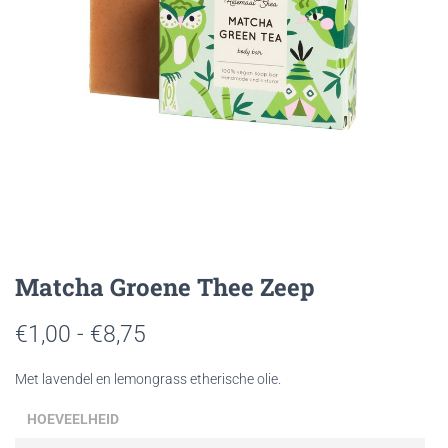
Matcha Groene Thee Zeep
Prijsklasse:
€
1,00
-
€
8,75
€1,00
Met lavendel en lemongrass etherische olie.
tot
HOEVEELHEID
€8,75