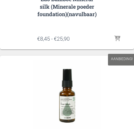
silk (Minerale poeder
foundation)(navulbaar)
Prijsklasse:
€
8,45
-
€
25,90
€8,45
tot
€25,90
AANBIEDING!