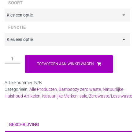
SOORT
€10,20
FUNCTIE
Navulbare
Schoonmaakmiddelen
TOEVOEGEN AAN WINKELWAGEN
in
Spuitfles
Artikelnummer:
N/B
aantal
Categorieën:
Alle Producten
,
Bamboozy zero waste
,
Natuurlijke
Huishoud Artikelen
,
Natuurlijke Merken
,
sale
,
Zerowaste/Less waste
BESCHRIJVING