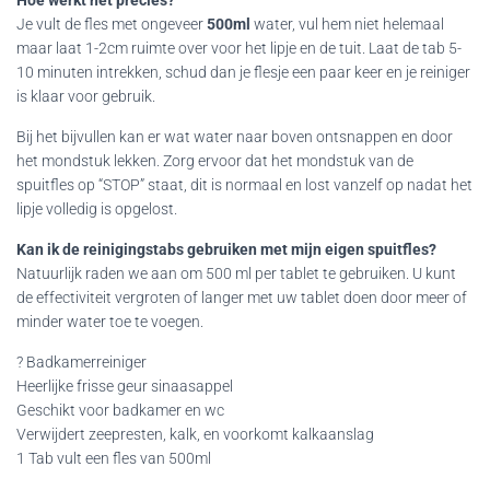
Hoe werkt het precies?
Je vult de fles met ongeveer
500ml
water, vul hem niet helemaal
maar laat 1-2cm ruimte over voor het lipje en de tuit. Laat de tab 5-
10 minuten intrekken, schud dan je flesje een paar keer en je reiniger
is klaar voor gebruik.
Bij het bijvullen kan er wat water naar boven ontsnappen en door
het mondstuk lekken. Zorg ervoor dat het mondstuk van de
spuitfles op “STOP” staat, dit is normaal en lost vanzelf op nadat het
lipje volledig is opgelost.
Kan ik de reinigingstabs gebruiken met mijn eigen spuitfles?
Natuurlijk raden we aan om 500 ml per tablet te gebruiken. U kunt
de effectiviteit vergroten of langer met uw tablet doen door meer of
minder water toe te voegen.
? Badkamerreiniger
Heerlijke frisse geur sinaasappel
Geschikt voor badkamer en wc
Verwijdert zeepresten, kalk, en voorkomt kalkaanslag
1 Tab vult een fles van 500ml