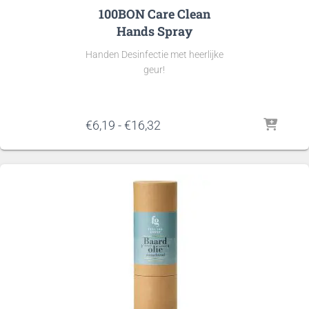
100BON Care Clean
Hands Spray
Handen Desinfectie met heerlijke
geur!
Prijsklasse:
€
6,19
-
€
16,32
€6,19
tot
€16,32