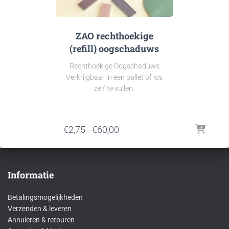
ZAO rechthoekige
(refill) oogschaduws
Rechthoekige Oogschaduws
Verkrijgbaar in een pallet of los
zelf te vullen.
Prijsklasse:
€
2,75
-
€
60,00
€2,75
tot
€60,00
Informatie
Betalingsmogelijkheden
Verzenden & leveren
Annuleren & retouren