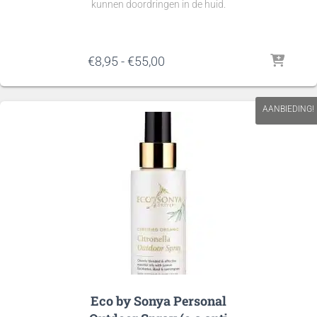
kunnen doordringen in de huid.
Prijsklasse:
€
8,95
-
€
55,00
€8,95
tot
€55,00
AANBIEDING!
Eco by Sonya Personal