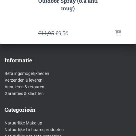
Outdoor Spray (o.a anti
mug)
Oorspronkelijke
Huidige
€
11,95
€
9,56
prijs
prijs
was:
is:
€11,95.
€9,56.
Informatie
Betalingsmogelijkheden
Verzenden & leveren
Annuleren & retouren
Garanties & klachten
Categorieën
Natuurlijke Make-up
Natuurlijke Lichaamsproducten