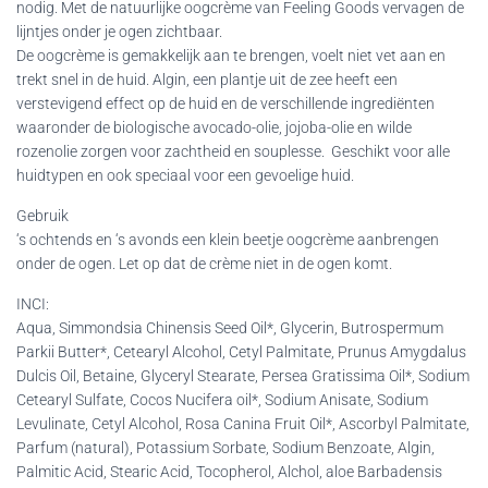
nodig. Met de natuurlijke oogcrème van Feeling Goods vervagen de
lijntjes onder je ogen zichtbaar.
De oogcrème is gemakkelijk aan te brengen, voelt niet vet aan en
trekt snel in de huid. Algin, een plantje uit de zee heeft een
verstevigend effect op de huid en de verschillende ingrediënten
waaronder de biologische avocado-olie, jojoba-olie en wilde
rozenolie zorgen voor zachtheid en souplesse. Geschikt voor alle
huidtypen en ook speciaal voor een gevoelige huid.
Gebruik
‘s ochtends en ‘s avonds een klein beetje oogcrème aanbrengen
onder de ogen. Let op dat de crème niet in de ogen komt.
INCI:
Aqua, Simmondsia Chinensis Seed Oil*, Glycerin, Butrospermum
Parkii Butter*, Cetearyl Alcohol, Cetyl Palmitate, Prunus Amygdalus
Dulcis Oil, Betaine, Glyceryl Stearate, Persea Gratissima Oil*, Sodium
Cetearyl Sulfate, Cocos Nucifera oil*, Sodium Anisate, Sodium
Levulinate, Cetyl Alcohol, Rosa Canina Fruit Oil*, Ascorbyl Palmitate,
Parfum (natural), Potassium Sorbate, Sodium Benzoate, Algin,
Palmitic Acid, Stearic Acid, Tocopherol, Alchol, aloe Barbadensis