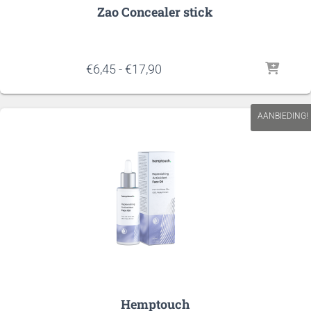
Zao Concealer stick
Prijsklasse:
€
6,45
-
€
17,90
€6,45
tot
€17,90
AANBIEDING!
Hemptouch