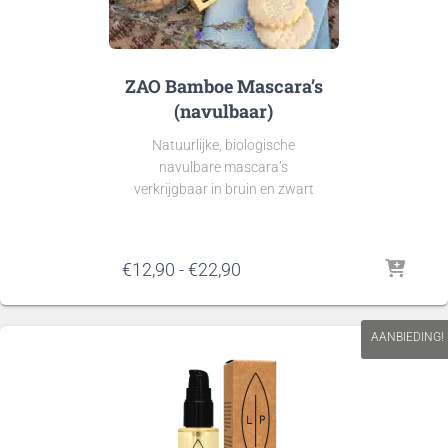
ZAO Bamboe Mascara’s
(navulbaar)
Natuurlijke, biologische
navulbare mascara’s
verkrijgbaar in bruin en zwart
Prijsklasse:
€
12,90
-
€
22,90
€12,90
tot
€22,90
AANBIEDING!