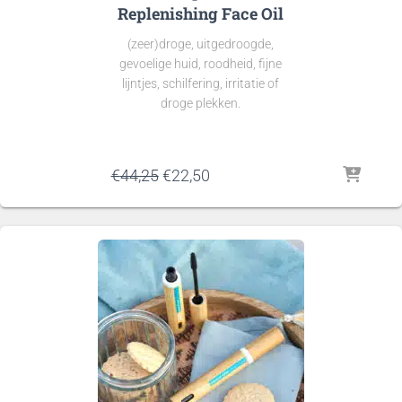
Replenishing Face Oil
(zeer)droge, uitgedroogde,
gevoelige huid, roodheid, fijne
lijntjes, schilfering, irritatie of
droge plekken.
Oorspronkelijke
Huidige
€
44,25
€
22,50
prijs
prijs
was:
is:
€44,25.
€22,50.