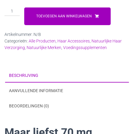
Vitakruid
SilSolution
TOEVOEGEN AAN WINKELWAGEN
aantal
Artikelnummer:
N/B
Categorieën:
Alle Producten
,
Haar Accessoires
,
Natuurlijke Haar
Verzorging
,
Natuurlijke Merken
,
Voedingssupplementen
BESCHRIJVING
AANVULLENDE INFORMATIE
BEOORDELINGEN (0)
Maar liefst 70 mg