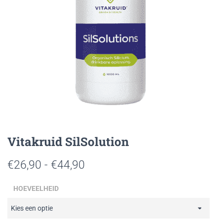
Vitakruid SilSolution
Prijsklasse:
€
26,90
-
€
44,90
€26,90
HOEVEELHEID
tot
€44,90