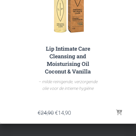
Lip Intimate Care
Cleansing and
Moisturising Oil
Coconut & Vanilla
– milde reinigende, verzorgende
olie voor de intieme hygiëne
Oorspronkelijke
Huidige
€
24,90
€
14,90
prijs
prijs
was:
is:
€24,90.
€14,90.