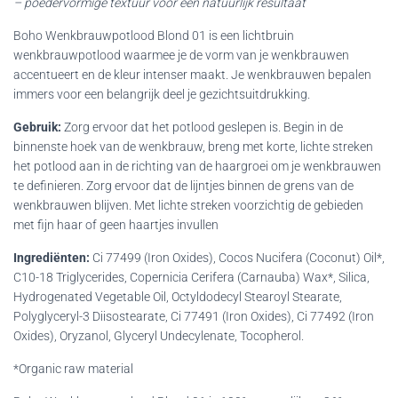
– poedervormige textuur voor een natuurlijk resultaat
Boho Wenkbrauwpotlood Blond 01 is een lichtbruin
wenkbrauwpotlood waarmee je de vorm van je wenkbrauwen
accentueert en de kleur intenser maakt. Je wenkbrauwen bepalen
immers voor een belangrijk deel je gezichtsuitdrukking.
Gebruik:
Zorg ervoor dat het potlood geslepen is. Begin in de
binnenste hoek van de wenkbrauw, breng met korte, lichte streken
het potlood aan in de richting van de haargroei om je wenkbrauwen
te definieren. Zorg ervoor dat de lijntjes binnen de grens van de
wenkbrauwen blijven. Met lichte streken voorzichtig de gebieden
met fijn haar of geen haartjes invullen
Ingrediënten
:
Ci 77499 (Iron Oxides), Cocos Nucifera (Coconut) Oil*,
C10-18 Triglycerides, Copernicia Cerifera (Carnauba) Wax*, Silica,
Hydrogenated Vegetable Oil, Octyldodecyl Stearoyl Stearate,
Polyglyceryl-3 Diisostearate, Ci 77491 (Iron Oxides), Ci 77492 (Iron
Oxides), Oryzanol, Glyceryl Undecylenate, Tocopherol.
*Organic raw material