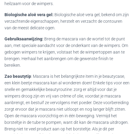
heilzaam voor de wimpers.
Biologische aloë vera gel:
Biologische aloë vera gel, bekend om zijn
verzachtende eigenschappen, herstelt en verzacht de contouren
van de meest delicate ogen.
Gebruiksaanwijzing:
Breng de mascara van de wortel tot de punt
aan, met speciale aandacht voor de onderkant van de wimpers. Om
gebogen wimpers te krijgen, volstaat het de wimpertoppen aan te
brengen. Herhaal het aanbrengen om de gewenste finish te
bereiken.
Zao beautytip
: Mascara is het belangrijkste item in je beautycase,
een klein beetje mascara kan al wonderen doen! Enkele tips voor een
snelle en gemakkelijke beautyroutine: zorg er altijd voor dat je
wimpers droog zijn en vrij van crème of olie, voordat je mascara
aanbrengt, en bestuif ze vervolgens met poeder. Deze voorbereiding
zorgt ervoor dat je mascara niet uitloopt en nog langer blijft zitten.
Open de mascara voorzichtig en in één beweging. Vermijd het
borsteltje in de tube te pompen, want dit kan de mascara uitdrogen.
Breng niet te veel product aan op het borsteltje. Als je dit per