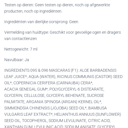
Testen op dieren: Geen testen op dieren, noch op afgewerkte
producten, noch op ingrediënten.
Ingrediënten van dierlijke oorsprong: Geen
Vermelding van huidtype: Geschikt voor gevoelige ogen en dragers
van contactlenzen
Nettogewicht: 7 ml
Navulbaar: Ja
INGREDIENTS 095 & 096 MASCARAS (F1): ALOE BARBADENSIS
LEAF JUICE*, AQUA (WATER), RICINUS COMMUNIS (CASTOR) SEED
OIL*, COPERNICIA CERIFERA (CARNAUBA) CERA*,
ACACIA SENEGAL GUM*, POLYGLYCERYL-6 DISTEARATE,
GLYCERIN, CELLULOSE, GLYCERYL BEHENATE, SUCROSE
PALMITATE, ARGANIA SPINOSA (ARGAN) KERNEL OIL*,
SIMMONDSIA CHINENSIS (JOJOBA) SEED OIL*, BAMBUSA
VULGARIS LEAF EXTRACT*, HELIANTHUS ANNUUS (SUNFLOWER)
SEED OIL, TOCOPHEROL, SODIUM LEVULINATE, CITRIC ACID,
XANTHAN GUM, LEVULINIC ACID, SODIUM ANISATE, GLYCERYL