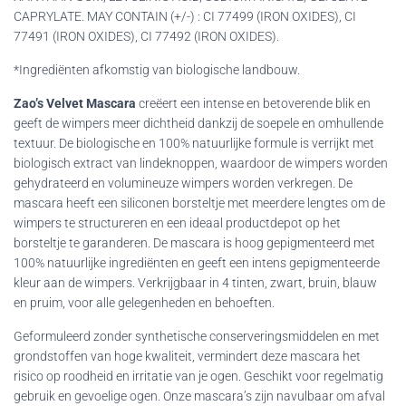
CAPRYLATE. MAY CONTAIN (+/-) : CI 77499 (IRON OXIDES), CI
77491 (IRON OXIDES), CI 77492 (IRON OXIDES).
*Ingrediënten afkomstig van biologische landbouw.
Zao’s Velvet Mascara
creëert een intense en betoverende blik en
geeft de wimpers meer dichtheid dankzij de soepele en omhullende
textuur. De biologische en 100% natuurlijke formule is verrijkt met
biologisch extract van lindeknoppen, waardoor de wimpers worden
gehydrateerd en volumineuze wimpers worden verkregen. De
mascara heeft een siliconen borsteltje met meerdere lengtes om de
wimpers te structureren en een ideaal productdepot op het
borsteltje te garanderen. De mascara is hoog gepigmenteerd met
100% natuurlijke ingrediënten en geeft een intens gepigmenteerde
kleur aan de wimpers. Verkrijgbaar in 4 tinten, zwart, bruin, blauw
en pruim, voor alle gelegenheden en behoeften.
Geformuleerd zonder synthetische conserveringsmiddelen en met
grondstoffen van hoge kwaliteit, vermindert deze mascara het
risico op roodheid en irritatie van je ogen. Geschikt voor regelmatig
gebruik en gevoelige ogen. Onze mascara’s zijn navulbaar om afval