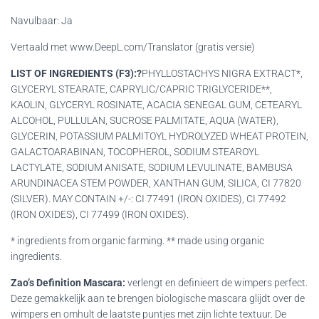
Navulbaar: Ja
Vertaald met www.DeepL.com/Translator (gratis versie)
LIST OF INGREDIENTS (F3):?
PHYLLOSTACHYS NIGRA EXTRACT*,
GLYCERYL STEARATE, CAPRYLIC/CAPRIC TRIGLYCERIDE**,
KAOLIN, GLYCERYL ROSINATE, ACACIA SENEGAL GUM, CETEARYL
ALCOHOL, PULLULAN, SUCROSE PALMITATE, AQUA (WATER),
GLYCERIN, POTASSIUM PALMITOYL HYDROLYZED WHEAT PROTEIN,
GALACTOARABINAN, TOCOPHEROL, SODIUM STEAROYL
LACTYLATE, SODIUM ANISATE, SODIUM LEVULINATE, BAMBUSA
ARUNDINACEA STEM POWDER, XANTHAN GUM, SILICA, CI 77820
(SILVER). MAY CONTAIN +/-: CI 77491 (IRON OXIDES), CI 77492
(IRON OXIDES), CI 77499 (IRON OXIDES).
* ingredients from organic farming. ** made using organic
ingredients.
Zao’s Definition Mascara:
verlengt en definieert de wimpers perfect.
Deze gemakkelijk aan te brengen biologische mascara glijdt over de
wimpers en omhult de laatste puntjes met zijn lichte textuur. De