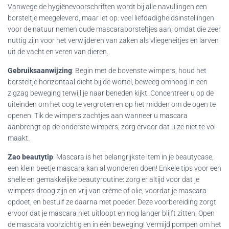
Vanwege de hygiënevoorschriften wordt bij alle navullingen een
borsteltje meegeleverd, maar let op: veel liefdadigheidsinstellingen
voor de natuur nemen oude mascaraborsteltjes aan, omdat die zeer
nuttig zijn voor het verwijderen van zaken als vliegeneitjes en larven
uit de vacht en veren van dieren.
Gebruiksaanwijzing
: Begin met de bovenste wimpers, houd het
borsteltje horizontaal dicht bij de wortel, beweeg omhoog in een
zigzag beweging terwijl je naar beneden kijkt. Concentreer u op de
uiteinden om het oog te vergroten en op het midden om de ogen te
openen. Tik de wimpers zachtjes aan wanneer u mascara
aanbrengt op de onderste wimpers, zorg ervoor dat u ze niet te vol
maakt.
Zao beautytip
: Mascara is het belangrijkste item in je beautycase,
een klein beetje mascara kan al wonderen doen! Enkele tips voor een
snelle en gemakkelijke beautyroutine: zorg er altijd voor dat je
wimpers droog zijn en vrij van crème of olie, voordat je mascara
opdoet, en bestuif ze daarna met poeder. Deze voorbereiding zorgt
ervoor dat je mascara niet uitloopt en nog langer blijft zitten. Open
de mascara voorzichtig en in één beweging! Vermijd pompen om het