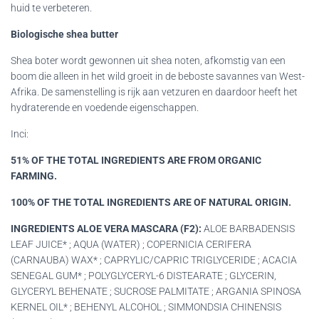
huid te verbeteren.
Biologische shea butter
Shea boter wordt gewonnen uit shea noten, afkomstig van een
boom die alleen in het wild groeit in de beboste savannes van West-
Afrika. De samenstelling is rijk aan vetzuren en daardoor heeft het
hydraterende en voedende eigenschappen.
Inci:
51% OF THE TOTAL INGREDIENTS ARE FROM ORGANIC
FARMING.
100% OF THE TOTAL INGREDIENTS ARE OF NATURAL ORIGIN.
INGREDIENTS ALOE VERA MASCARA (F2):
ALOE BARBADENSIS
LEAF JUICE* ; AQUA (WATER) ; COPERNICIA CERIFERA
(CARNAUBA) WAX* ; CAPRYLIC/CAPRIC TRIGLYCERIDE ; ACACIA
SENEGAL GUM* ; POLYGLYCERYL-6 DISTEARATE ; GLYCERIN,
GLYCERYL BEHENATE ; SUCROSE PALMITATE ; ARGANIA SPINOSA
KERNEL OIL* ; BEHENYL ALCOHOL ; SIMMONDSIA CHINENSIS