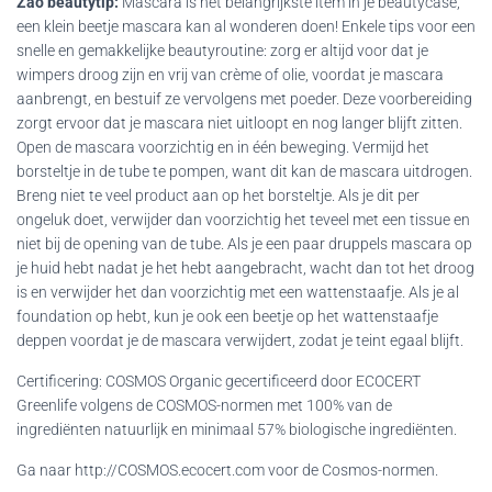
Zao beautytip:
Mascara is het belangrijkste item in je beautycase,
een klein beetje mascara kan al wonderen doen! Enkele tips voor een
snelle en gemakkelijke beautyroutine: zorg er altijd voor dat je
wimpers droog zijn en vrij van crème of olie, voordat je mascara
aanbrengt, en bestuif ze vervolgens met poeder. Deze voorbereiding
zorgt ervoor dat je mascara niet uitloopt en nog langer blijft zitten.
Open de mascara voorzichtig en in één beweging. Vermijd het
borsteltje in de tube te pompen, want dit kan de mascara uitdrogen.
Breng niet te veel product aan op het borsteltje. Als je dit per
ongeluk doet, verwijder dan voorzichtig het teveel met een tissue en
niet bij de opening van de tube. Als je een paar druppels mascara op
je huid hebt nadat je het hebt aangebracht, wacht dan tot het droog
is en verwijder het dan voorzichtig met een wattenstaafje. Als je al
foundation op hebt, kun je ook een beetje op het wattenstaafje
deppen voordat je de mascara verwijdert, zodat je teint egaal blijft.
Certificering: COSMOS Organic gecertificeerd door ECOCERT
Greenlife volgens de COSMOS-normen met 100% van de
ingrediënten natuurlijk en minimaal 57% biologische ingrediënten.
Ga naar http://COSMOS.ecocert.com voor de Cosmos-normen.