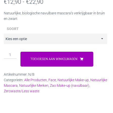
Prijsklasse:
€
12,90
-
€
22,90
€12,90
Natuurlijke, biologische navulbare mascara’s verkrijgbaar in bruin
en zwart
tot
€22,90
SOORT
ZAO
Bamboe
TOEVOEGEN AAN WINKELWAGEN
Mascara's
(navulbaar)
Artikelnummer:
N/B
aantal
Categorieën:
Alle Producten
,
Face
,
Natuurlijke Make-up
,
Natuurlijke
Mascara
,
Natuurlijke Merken
,
Zao Make-up (navulbaar)
,
Zerowaste/Less waste