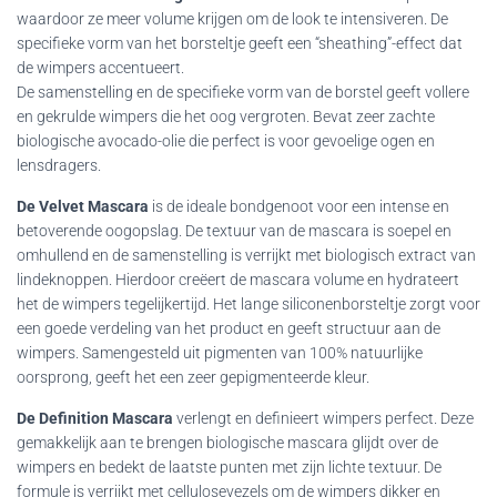
waardoor ze meer volume krijgen om de look te intensiveren. De
specifieke vorm van het borsteltje geeft een “sheathing”-effect dat
de wimpers accentueert.
De samenstelling en de specifieke vorm van de borstel geeft vollere
en gekrulde wimpers die het oog vergroten. Bevat zeer zachte
biologische avocado-olie die perfect is voor gevoelige ogen en
lensdragers.
De Velvet Mascara
is de ideale bondgenoot voor een intense en
betoverende oogopslag. De textuur van de mascara is soepel en
omhullend en de samenstelling is verrijkt met biologisch extract van
lindeknoppen. Hierdoor creëert de mascara volume en hydrateert
het de wimpers tegelijkertijd. Het lange siliconenborsteltje zorgt voor
een goede verdeling van het product en geeft structuur aan de
wimpers. Samengesteld uit pigmenten van 100% natuurlijke
oorsprong, geeft het een zeer gepigmenteerde kleur.
De Definition Mascara
verlengt en definieert wimpers perfect. Deze
gemakkelijk aan te brengen biologische mascara glijdt over de
wimpers en bedekt de laatste punten met zijn lichte textuur. De
formule is verrijkt met cellulosevezels om de wimpers dikker en