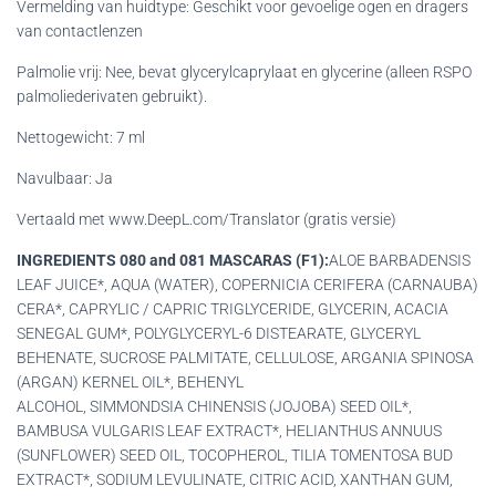
Vermelding van huidtype: Geschikt voor gevoelige ogen en dragers
van contactlenzen
Palmolie vrij: Nee, bevat glycerylcaprylaat en glycerine (alleen RSPO
palmoliederivaten gebruikt).
Nettogewicht: 7 ml
Navulbaar: Ja
Vertaald met www.DeepL.com/Translator (gratis versie)
INGREDIENTS 080 and 081 MASCARAS (F1):
ALOE BARBADENSIS
LEAF JUICE*, AQUA (WATER), COPERNICIA CERIFERA (CARNAUBA)
CERA*, CAPRYLIC / CAPRIC TRIGLYCERIDE, GLYCERIN, ACACIA
SENEGAL GUM*, POLYGLYCERYL-6 DISTEARATE, GLYCERYL
BEHENATE, SUCROSE PALMITATE, CELLULOSE, ARGANIA SPINOSA
(ARGAN) KERNEL OIL*, BEHENYL
ALCOHOL, SIMMONDSIA CHINENSIS (JOJOBA) SEED OIL*,
BAMBUSA VULGARIS LEAF EXTRACT*, HELIANTHUS ANNUUS
(SUNFLOWER) SEED OIL, TOCOPHEROL, TILIA TOMENTOSA BUD
EXTRACT*, SODIUM LEVULINATE, CITRIC ACID, XANTHAN GUM,