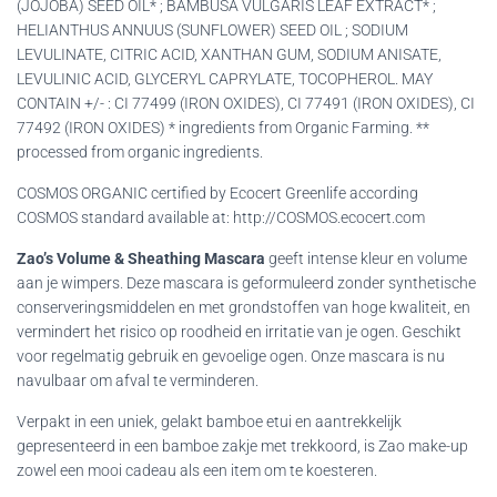
(JOJOBA) SEED OIL* ; BAMBUSA VULGARIS LEAF EXTRACT* ;
HELIANTHUS ANNUUS (SUNFLOWER) SEED OIL ; SODIUM
LEVULINATE, CITRIC ACID, XANTHAN GUM, SODIUM ANISATE,
LEVULINIC ACID, GLYCERYL CAPRYLATE, TOCOPHEROL. MAY
CONTAIN +/- : CI 77499 (IRON OXIDES), CI 77491 (IRON OXIDES), CI
77492 (IRON OXIDES) * ingredients from Organic Farming. **
processed from organic ingredients.
COSMOS ORGANIC certified by Ecocert Greenlife according
COSMOS standard available at: http://COSMOS.ecocert.com
Zao’s Volume & Sheathing Mascara
geeft intense kleur en volume
aan je wimpers. Deze mascara is geformuleerd zonder synthetische
conserveringsmiddelen en met grondstoffen van hoge kwaliteit, en
vermindert het risico op roodheid en irritatie van je ogen. Geschikt
voor regelmatig gebruik en gevoelige ogen. Onze mascara is nu
navulbaar om afval te verminderen.
Verpakt in een uniek, gelakt bamboe etui en aantrekkelijk
gepresenteerd in een bamboe zakje met trekkoord, is Zao make-up
zowel een mooi cadeau als een item om te koesteren.