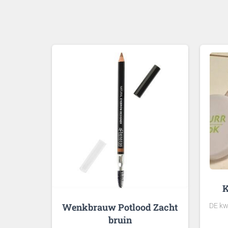
K
Wenkbrauw Potlood Zacht
DE kw
bruin