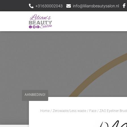
+31630002043
info@liliansbeautysalon.nl
AANBIEDING!
Home
/
Zerowaste/Less waste
/
Face
/ ZAO Eyeliner Brus