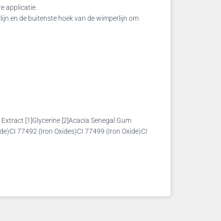
e applicatie.
ijn en de buitenste hoek van de wimperlijn om
Extract [1]Glycerine [2]Acacia Senegal Gum
ide)CI 77492 (Iron Oxides)CI 77499 (Iron Oxide)CI