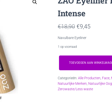
ZAO Eyeliner 
Intense
Oorspronkelij
Huidige
€
18,90
€
9,45
prijs
prijs
Navulbare Eyeliner
was:
is:
1 op voorraad
€18,90.
€9,45.
ZAO
Eyeliner
TOEVOEGEN AAN WINKELWAG
Brush
070
Categorieën:
Alle Producten
,
Face
,
Black
Natuurlijke Merken
,
Natuurlijke Oo
Intense
Zerowaste/Less waste
aantal