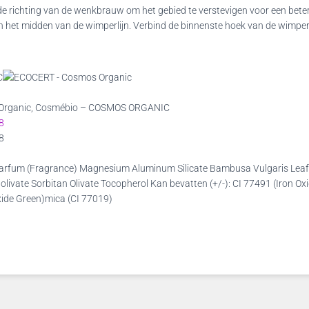
n de richting van de wenkbrauw om het gebied te verstevigen voor een beter
n het midden van de wimperlijn. Verbind de binnenste hoek van de wimperl
s Organic, Cosmébio – COSMOS ORGANIC
8
8
 Parfum (Fragrance) Magnesium Aluminum Silicate Bambusa Vulgaris Leaf 
 olivate Sorbitan Olivate Tocopherol Kan bevatten (+/-): CI 77491 (Iron Ox
ide Green)mica (CI 77019)