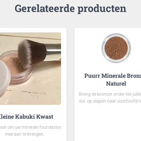
Gerelateerde producten
Puurr Minerale Bron
Naturel
Breng de bronzer onder het juk
evt. op slapen naar voorhoofd 
leine Kabuki Kwast
ast om uw minerale foundation
mee aan te brengen.