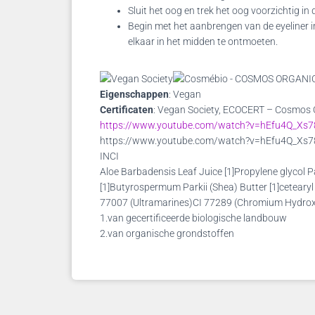
Sluit het oog en trek het oog voorzichtig i
Begin met het aanbrengen van de eyeliner i
elkaar in het midden te ontmoeten.
Eigenschappen
: Vegan
Certificaten
: Vegan Society, ECOCERT – Cosmo
https://www.youtube.com/watch?v=hEfu4Q_Xs7
https://www.youtube.com/watch?v=hEfu4Q_Xs7
INCI
Aloe Barbadensis Leaf Juice [1]Propylene glycol
[1]Butyrospermum Parkii (Shea) Butter [1]cetearyl
77007 (Ultramarines)CI 77289 (Chromium Hydrox
1.van gecertificeerde biologische landbouw
2.van organische grondstoffen