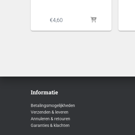
€
4,60
Informatie
Betalingsmogelijkheden
Verzenden & leveren
Annuleren & retouren
Garanties & klachten