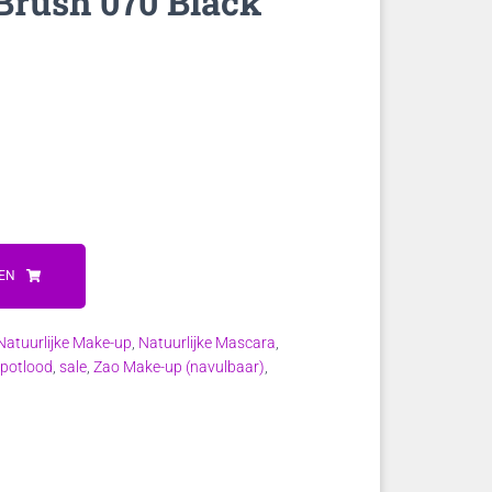
Brush 070 Black
ke
EN
Natuurlijke Make-up
,
Natuurlijke Mascara
,
gpotlood
,
sale
,
Zao Make-up (navulbaar)
,