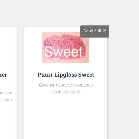
AANBIEDING!
zer
Puurr Lipgloss Sweet
Beschermende en voedende
eigenschappen
been en
toe aan