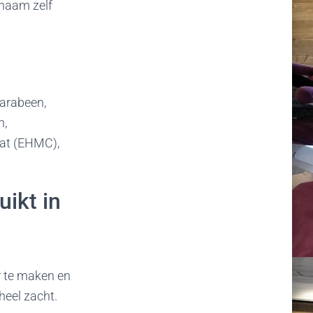
chaam zelf
arabeen,
n,
aat (EHMC),
ikt in
 te maken en
heel zacht.