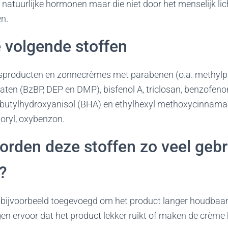
op natuurlijke hormonen maar die niet door het menselijk li
n.
 volgende stoffen
gsproducten en zonnecrèmes met parabenen (o.a. methylp
laten (BzBP, DEP en DMP), bisfenol A, triclosan, benzofeno
, butylhydroxyanisol (BHA) en ethylhexyl methoxycinnam
oryl, oxybenzon.
den deze stoffen zo veel gebru
?
bijvoorbeeld toegevoegd om het product langer houdbaar
en ervoor dat het product lekker ruikt of maken de crème 