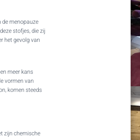
en de menopauze
ze stofjes, die zij
er het gevolg van
jgen meer kans
ale vormen van
nson, komen steeds
t zijn chemische