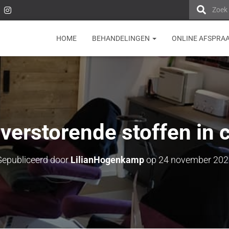
Zoek
HOME
BEHANDELINGEN
ONLINE AFSPRA
erstorende stoffen in 
Gepubliceerd door
LilianHogenkamp
op
24 november 202