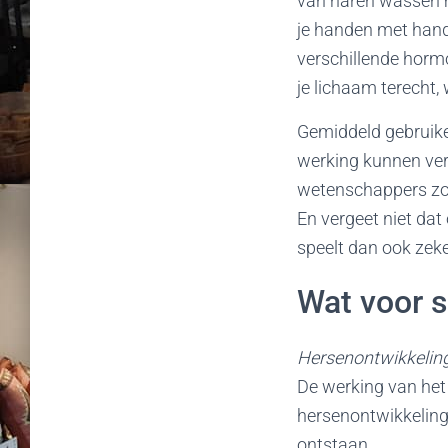
van haren wassen 
je handen met hand
verschillende horm
je lichaam terecht
Gemiddeld gebruike
werking kunnen vers
wetenschappers zo
En vergeet niet dat
speelt dan ook zeker
Wat voor s
Hersenontwikkelin
De werking van het 
hersenontwikkelin
ontstaan.