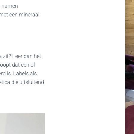
de namen
met een mineraal
 zit? Leer dan het
koopt dat een of
d is. Labels als
ica die uitsluitend