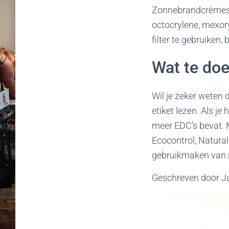
Zonnebrandcrèmes h
octocrylene, mexor
filter te gebruiken,
Wat te doe
Wil je zeker weten 
etiket lezen. Als je
meer EDC’s bevat. M
Ecocontrol, Natura
gebruikmaken van na
Geschreven door Ja