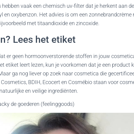
ebben vaak een chemisch uv-filter dat je herkent aan 
yl en oxybenzon. Het advies is om een zonnebrandcrème 
 bijvoorbeeld met titaandioxide en zincoxide.
n? Lees het etiket
dat er geen hormoonverstorende stoffen in jouw cosmetica
 het etiket leert lezen, kun je voorkomen dat je een product 
aar ga nog liever op zoek naar cosmetica die gecertificeer
l Cosmetics, BDIH, Ecocert en Cosmébio staan voor cosmet
tuurlijke en veilige ingrediënten.
cky de goederen (feelinggoods)