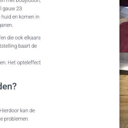
n met bodylotion,
al gauw 23
e huid en komen in
ganen.
en die ook elkaars
stelling baart de
en. Het opteleffect
den?
 Hierdoor kan de
he problemen