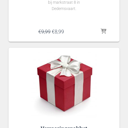
bij markstraat 8 in
Dedemsvaart.
Oorspronkelijke
Huidige
€
9,99
€
8,99
prijs
prijs
was:
is:
€9,99.
€8,99.