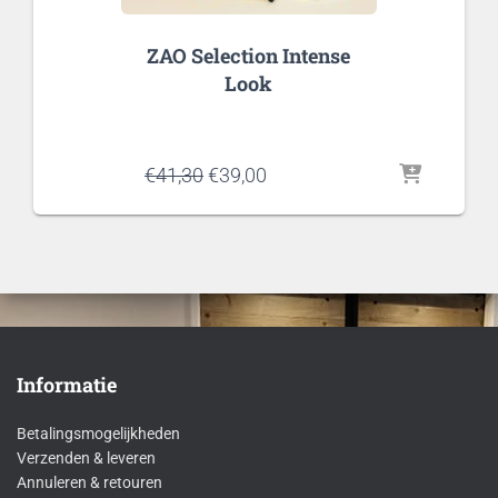
ZAO Selection Intense
Look
Oorspronkelijke
Huidige
€
41,30
€
39,00
prijs
prijs
was:
is:
€41,30.
€39,00.
Informatie
Betalingsmogelijkheden
Verzenden & leveren
Annuleren & retouren