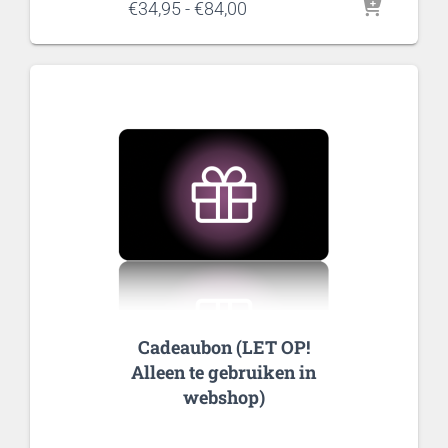
Prijsklasse:
€
34,95
-
€
84,00
€34,95
tot
€84,00
Cadeaubon (LET OP!
Alleen te gebruiken in
webshop)