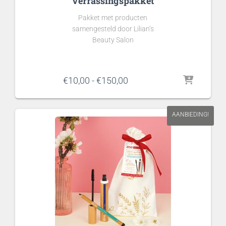
Verrassingspakket
Pakket met producten
samengesteld door Lilian’s
Beauty Salon
Prijsklasse:
€
10,00
-
€
150,00
€10,00
tot
€150,00
AANBIEDING!