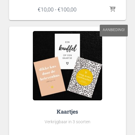
Prijsklasse:
€
10,00
-
€
100,00
€10,00
tot
€100,00
AANBIEDING!
Kaartjes
Verkrijgbaar in 3 soorten