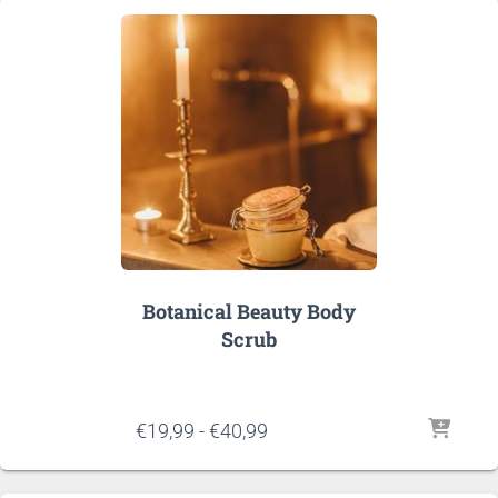
€55,00
Botanical Beauty Body
Scrub
Prijsklasse:
€
19,99
-
€
40,99
€19,99
tot