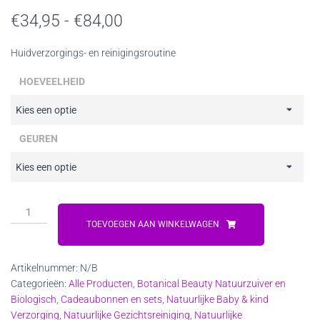
Prijsklasse:
€
34,95
-
€
84,00
€34,95
Huidverzorgings- en reinigingsroutine
tot
HOEVEELHEID
€84,00
GEUREN
Botanical
Beauty
TOEVOEGEN AAN WINKELWAGEN
Natuurlijk
Mooi
Artikelnummer:
N/B
Gelaat
Categorieën:
Alle Producten
,
Botanical Beauty Natuurzuiver en
aantal
Biologisch
,
Cadeaubonnen en sets
,
Natuurlijke Baby & kind
Verzorging
,
Natuurlijke Gezichtsreiniging
,
Natuurlijke