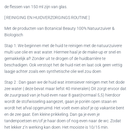
de flessen van 150 ml zijn van glas.
[ REINIGING EN HUIDVERZORGINGS ROUTINE ]
Met de producten van Botanical Beauty 100% Natuurzuiver &
Biologisch
Stap 1: We beginnen met de huid te reinigen met de natuurzuivere
multi use olie en wat water. Hiermee haal je de make-up er snel en
gemakkelijk af! Zonder uit te drogen of de huidbarrière te
beschadigen. Ook verstopt het de huid niet en laat ook geen vettig
laagje achter zoals een synthetische olie wel zou doen
Stap 2 : Dan gaan we de huid wat intensiever reinigen met het dode
zee water ( deze bevat maar liefst 40 mineralen) Dit zorgt ervoor dat
de zuurgraad van je huid even naar 8 gaat(normaal 5,5) hierdoor
wordt de stofwisseling aangezet, gaan je poriën open staan en
wordt het afval opgeruimd.
Het voelt even alsof je op vakantie bent
en de zee gaat.
Een kleine prikkeling.
Dan ga je even je
tandenpoetsen en/of je haar doen of nog even naar de wc. Zodat
het lekker z’n werking kan doen. Het mooiste is 10/15 min.