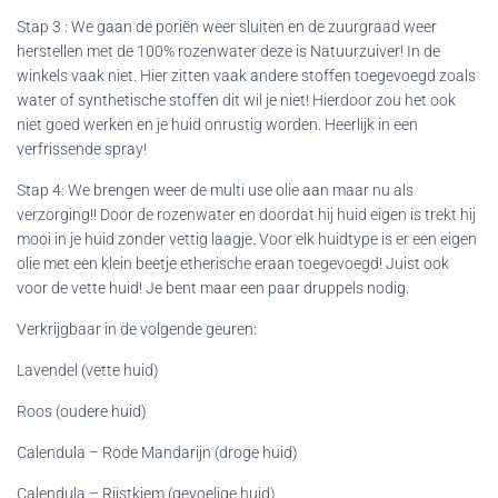
Stap 3 : We gaan de poriën weer sluiten en de zuurgraad weer
herstellen met de 100% rozenwater deze is Natuurzuiver! In de
winkels vaak niet.
Hier zitten vaak andere stoffen toegevoegd zoals
water of synthetische stoffen dit wil je niet! Hierdoor zou het ook
niet goed werken en je huid onrustig worden.
Heerlijk in een
verfrissende spray!
Stap 4: We brengen weer de multi use olie aan maar nu als
verzorging!! Door de rozenwater en doordat hij huid eigen is trekt hij
mooi in je huid zonder vettig laagje. Voor elk huidtype is er een eigen
olie met een klein beetje etherische eraan toegevoegd! Juist ook
voor de vette huid! Je bent maar een paar druppels nodig.
Verkrijgbaar in de volgende geuren:
Lavendel (vette huid)
Roos (oudere huid)
Calendula – Rode Mandarijn (droge huid)
Calendula – Rijstkiem (gevoelige huid)