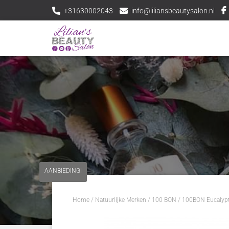
+31630002043
info@liliansbeautysalon.nl
AANBIEDING!
Home
/
Natuurlijke Merken
/
100 BON
/ 100BON Eucalyp