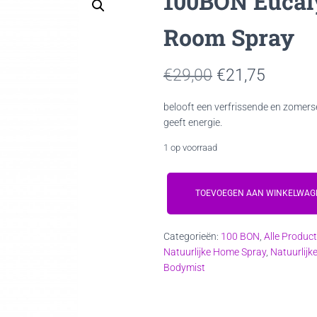
100BON Eucal
Room Spray
Oorspronkelij
Huidig
€
29,00
€
21,75
prijs
prijs
belooft een verfrissende en zomers
geeft energie.
was:
is:
1 op voorraad
€29,00.
€21,75
100BON
Eucalyptus
TOEVOEGEN AAN WINKELWAG
&
Menthe
Categorieën:
100 BON
,
Alle Produc
Room
Natuurlijke Home Spray
,
Natuurlijk
Spray
Bodymist
aantal