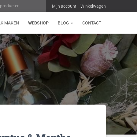
 producten…
Z
Mijn account
Winkelwagen
o
AK MAKEN
WEBSHOP
BLOG
CONTACT
e
k
e
n
n
a
a
r
: