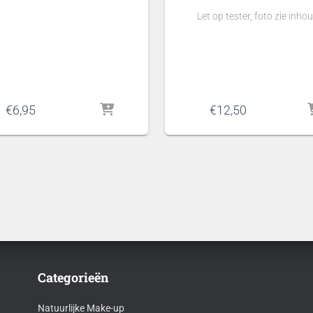
Let op tester, foto zie inho
€
6,95
€
12,50
Categorieën
Natuurlijke Make-up