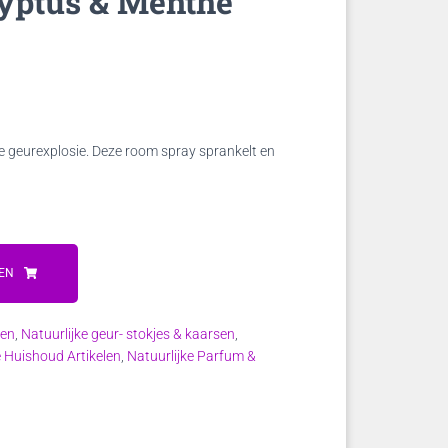
yptus & Menthe
ke
e
e geurexplosie. Deze room spray sprankelt en
.
EN
ten
,
Natuurlijke geur- stokjes & kaarsen
,
e Huishoud Artikelen
,
Natuurlijke Parfum &