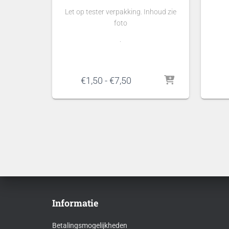
Let op tester verpakking. Inhoud zie
foto
.
Prijsklasse:
€
1,50
-
€
7,50
€1,50
tot
€7,50
Informatie
Betalingsmogelijkheden