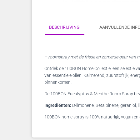
BESCHRIJVING
AANVULLENDE INF
– roomspray met de frisse en zomerse geur van m
Ontdek de 100BON Home Collectie: een selectie va
van essentiële oliën. Kalmerend, zuurstofrijk, en
binnenkomen!
De 100BON Eucalyptus & Menthe Room Spray bevat 
Ingrediënten:
D-limonene, Beta pinene, geraniol, li
100BON home spray is 100% natuurlijk, vegan en d