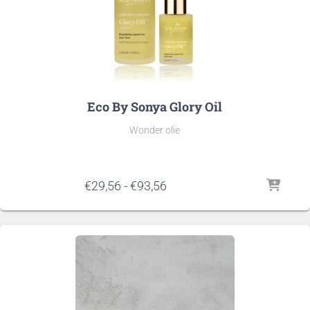
Eco By Sonya Glory Oil
Wonder olie
Prijsklasse:
€
29,56
-
€
93,56
€29,56
tot
€93,56