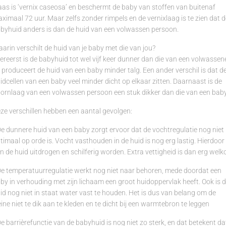
as is ‘vernix caseosa’ en beschermt de baby van stoffen van buitenaf
ximaal 72 uur. Maar zelfs zonder rimpels en de vernixlaag is te zien dat d
byhuid anders is dan de huid van een volwassen persoon.
arin verschilt de huid van je baby met die van jou?
lereerst is de babyhuid tot wel vijf keer dunner dan die van een volwassen
 produceert de huid van een baby minder talg. Een ander verschil is dat d
idcellen van een baby veel minder dicht op elkaar zitten. Daarnaast is de
ornlaag van een volwassen persoon een stuk dikker dan die van een baby
ze verschillen hebben een aantal gevolgen:
De dunnere huid van een baby zorgt ervoor dat de vochtregulatie nog niet
timaal op orde is. Vocht vasthouden in de huid is nog erg lastig. Hierdoor
n de huid uitdrogen en schilferig worden. Extra vettigheid is dan erg wel
De temperatuurregulatie werkt nog niet naar behoren, mede doordat een
by in verhouding met zijn lichaam een groot huidoppervlak heeft. Ook is 
id nog niet in staat water vast te houden. Het is dus van belang om de
eine niet te dik aan te kleden en te dicht bij een warmtebron te leggen
De barrièrefunctie van de babyhuid is nog niet zo sterk, en dat betekent da