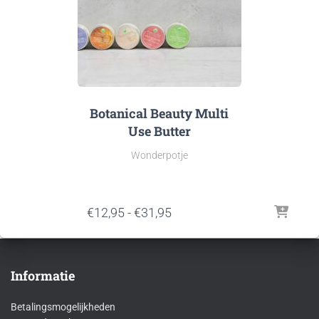
Botanical Beauty Multi
Use Butter
Wonderpotje
Prijsklasse:
€
12,95
-
€
31,95
€12,95
tot
€31,95
Informatie
Betalingsmogelijkheden