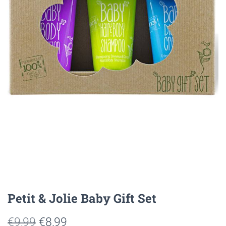
Petit & Jolie Baby Gift Set
Oorspronkelijke
Huidige
€
9,99
€
8,99