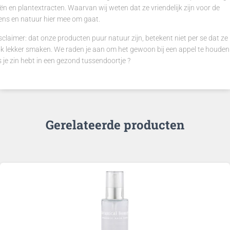
iën en plantextracten. Waarvan wij weten dat ze vriendelijk zijn voor de
ns en natuur hier mee om gaat.
sclaimer: dat onze producten puur natuur zijn, betekent niet per se dat ze
k lekker smaken. We raden je aan om het gewoon bij een appel te houden
s je zin hebt in een gezond tussendoortje ?
Gerelateerde producten