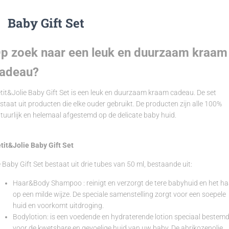
Baby Gift Set
p zoek naar een leuk en duurzaam kraam
adeau?
etit&Jolie Baby Gift Set is een leuk en duurzaam kraam cadeau. De set
staat uit producten die elke ouder gebruikt. De producten zijn alle 100%
tuurlijk en helemaal afgestemd op de delicate baby huid.
tit&Jolie Baby Gift Set
 Baby Gift Set bestaat uit drie tubes van 50 ml, bestaande uit:
Haar&Body Shampoo
: reinigt en verzorgt de tere babyhuid en het h
op een milde wijze. De speciale samenstelling zorgt voor een soepele
huid en voorkomt uitdroging.
Bodylotion: is een voedende en hydraterende lotion speciaal bestem
voor de kwetsbare en gevoelige huid van uw baby. De abrikozenolie