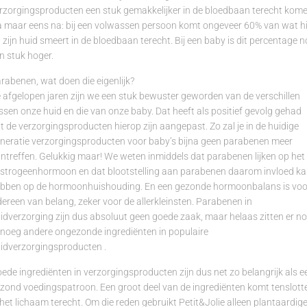
rzorgingsproducten een stuk gemakkelijker in de bloedbaan terecht kome
 maar eens na: bij een volwassen persoon komt ongeveer 60% van wat hi
 zijn huid smeert in de bloedbaan terecht. Bij een baby is dit percentage 
n stuk hoger.
rabenen, wat doen die eigenlijk?
 afgelopen jaren zijn we een stuk bewuster geworden van de verschillen
ssen onze huid en die van onze baby. Dat heeft als positief gevolg gehad
t de verzorgingsproducten hierop zijn aangepast. Zo zal je in de huidige
neratie verzorgingsproducten voor baby’s bijna geen parabenen meer
ntreffen. Gelukkig maar! We weten inmiddels dat parabenen lijken op het
strogeenhormoon en dat blootstelling aan parabenen daarom invloed k
bben op de hormoonhuishouding. En een gezonde hormoonbalans is voo
dereen van belang, zeker voor de allerkleinsten. Parabenen in
idverzorging zijn dus absoluut geen goede zaak, maar helaas zitten er n
noeg andere ongezonde ingrediënten in populaire
idverzorgingsproducten .
ede ingrediënten in verzorgingsproducten zijn dus net zo belangrijk als e
zond voedingspatroon. Een groot deel van de ingrediënten komt tenslott
 het lichaam terecht. Om die reden gebruikt Petit&Jolie alleen plantaardig