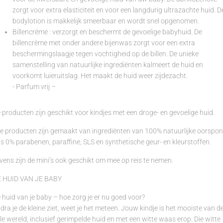
zorgt voor extra elasticiteit en voor een langdurig ultrazachte huid. D
bodylotion is makkelijk smeerbaar en wordt snel opgenomen.
Billencréme
: verzorgt en beschermt de gevoelige babyhuid. De
billencrème met onder andere bijenwas zorgt voor een extra
beschermingslaagje tegen vochtigheid op de billen. De unieke
samenstelling van natuurlijke ingrediënten kalmeert de huid en
voorkomt luieruitslag. Het maakt de huid weer zijdezacht.
​- Parfum vrij –
 producten zijn geschikt voor kindjes met een droge- en gevoelige huid.
le producten zijn gemaakt van ingrediënten van 100% natuurlijke oorspon
s 0% parabenen, paraffine, SLS en synthetische geur- en kleurstoffen.
vens zijn de mini’s ook geschikt om mee op reis te nemen.
 HUID VAN JE BABY
 huid van je baby – hoe zorg je er nu goed voor?
dra je de kleine ziet, weet je het meteen. Jouw kindje is het mooiste van d
le wereld, inclusief gerimpelde huid en met een witte waas erop. Die witte