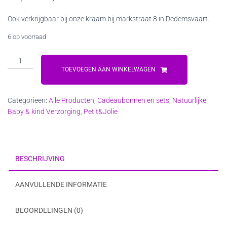
prijs
prijs
Ook verkrijgbaar bij onze kraam bij markstraat 8 in Dedemsvaart.
was:
is:
6 op voorraad
€9,99.
€8,99.
Petit
&
TOEVOEGEN AAN WINKELWAGEN
Jolie
Baby
Categorieën:
Alle Producten
,
Cadeaubonnen en sets
,
Natuurlijke
Gift
Baby & kind Verzorging
,
Petit&Jolie
Set
aantal
BESCHRIJVING
AANVULLENDE INFORMATIE
BEOORDELINGEN (0)