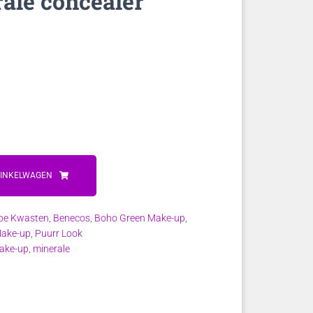
ale concealer
WINKELWAGEN
e Kwasten
,
Benecos
,
Boho Green Make-up
,
Make-up
,
Puurr Look
ake-up
,
minerale