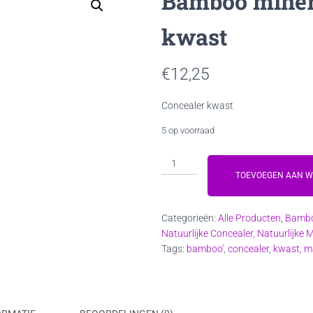
Bamboo miner
kwast
€
12,25
Concealer kwast
5 op voorraad
Bamboo
minerale
TOEVOEGEN AAN 
concealer
kwast
Categorieën:
Alle Producten
,
Bambo
aantal
Natuurlijke Concealer
,
Natuurlijke 
Tags:
bamboo'
,
concealer
,
kwast
,
m