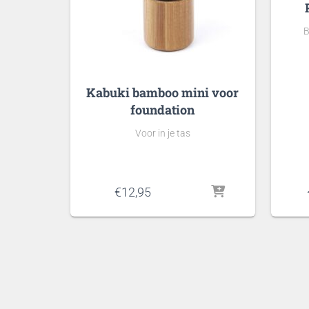
B
Kabuki bamboo mini voor
foundation
Voor in je tas
€
12,95