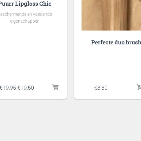
Puurr Lipgloss Chic
eschermende en voedende
eigenschappen
Perfecte duo brus
Oorspronkelijke
Huidige
€
19,95
€
19,50
€
8,80
prijs
prijs
was:
is:
€19,95.
€19,50.