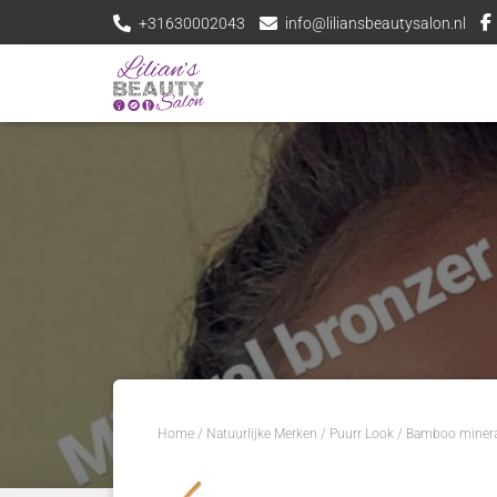
+31630002043
info@liliansbeautysalon.nl
Home
/
Natuurlijke Merken
/
Puurr Look
/ Bamboo minera