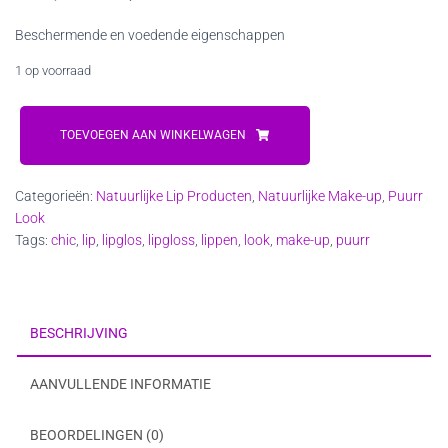
prijs
prijs
Beschermende en voedende eigenschappen
was:
is:
1 op voorraad
€19,95.
€19,50.
Puurr
Lipgloss
TOEVOEGEN AAN WINKELWAGEN
Chic
aantal
Categorieën:
Natuurlijke Lip Producten
,
Natuurlijke Make-up
,
Puurr
Look
Tags:
chic
,
lip
,
lipglos
,
lipgloss
,
lippen
,
look
,
make-up
,
puurr
BESCHRIJVING
AANVULLENDE INFORMATIE
BEOORDELINGEN (0)