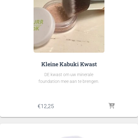
Kleine Kabuki Kwast
DE kwast om uw minerale
foundation mee aan te brengen.
€
12,25