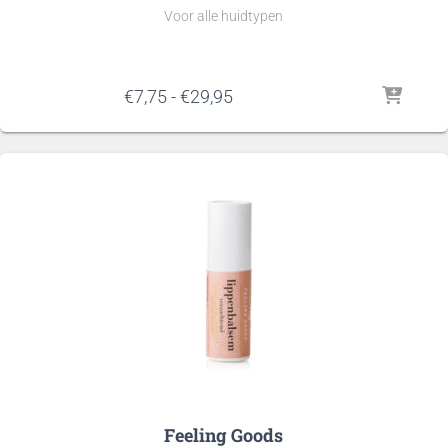
Voor alle huidtypen
Prijsklasse:
€
7,75
-
€
29,95
€7,75
tot
€29,95
Feeling Goods