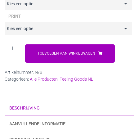
€12,75
PRINT
Feeling
Goods
TOEVOEGEN AAN WINKELWAGEN
Toilettasje
en
Artikelnummer:
N/B
Make-
Categorieën:
Alle Producten
,
Feeling Goods NL
uptasje
aantal
BESCHRIJVING
AANVULLENDE INFORMATIE