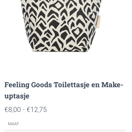
Feeling Goods Toilettasje en Make-
uptasje
Prijsklasse:
€
8,00
-
€
12,75
€8,00
MAAT
tot