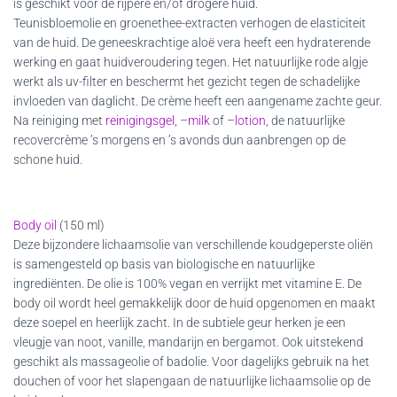
is geschikt voor de rijpere en/of drogere huid.
Teunisbloemolie en groenethee-extracten verhogen de elasticiteit
van de huid. De geneeskrachtige aloë vera heeft een hydraterende
werking en gaat huidveroudering tegen. Het natuurlijke rode algje
werkt als uv-filter en beschermt het gezicht tegen de schadelijke
invloeden van daglicht. De crème heeft een aangename zachte geur.
Na reiniging met
reinigingsgel
, –
milk
of –
lotion
, de natuurlijke
recovercrème ’s
morgens en ’s avonds dun aanbrengen op de
schone huid.
Body oil
(150 ml)
Deze bijzondere lichaamsolie van verschillende koudgeperste oliën
is samengesteld op basis van biologische en natuurlijke
ingrediënten. De olie is 100% vegan en verrijkt met vitamine E. De
body oil wordt heel gemakkelijk door de huid opgenomen en maakt
deze soepel en heerlijk zacht. In de subtiele geur herken je een
vleugje van noot, vanille, mandarijn en bergamot. Ook uitstekend
geschikt als massageolie of badolie. Voor dagelijks gebruik na het
douchen of voor het slapengaan de natuurlijke lichaamsolie op de