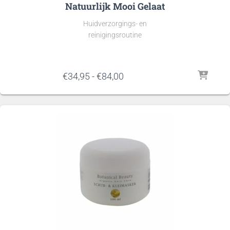
Natuurlijk Mooi Gelaat
Huidverzorgings- en
reinigingsroutine
Prijsklasse:
€
34,95
-
€
84,00
€34,95
tot
€84,00