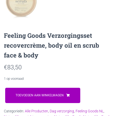
Feeling Goods Verzorgingsset
recovercrème, body oil en scrub
face & body
€
83,50
1 op voorraad
Feeling
Goods
TOEVOEGEN AAN WINKELWAGEN
Verzorgingsset
recovercrème,
Categorieën:
Alle Producten
,
Dag verzorging
,
Feeling Goods NL
,
body