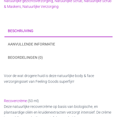
Natuurlijke gezichtsverzorging
,
Natuurlijke Scrub
,
Natuurlijke Scrub
oil
& Maskers
,
Natuurlijke Verzorging
en
scrub
face
&
body
BESCHRIJVING
aantal
AANVULLENDE INFORMATIE
BEOORDELINGEN (0)
Voor de wat drogere huid is deze natuurlijke body & face
verzorgingsset van Feeling Goods superfijn!
Recovercrème
(50 ml)
Deze natuurlijke recovercrème op basis van biologische, en
plantaardige oliën en kruidenextracten verzorgt intensief. De crème