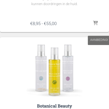
kunnen doordringen in de huid.
Prijsklasse:
€
8,95
-
€
55,00
€8,95
tot
€55,00
AANBIEDING!
Botanical Beauty