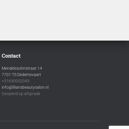
Contact
Mendelssohnstraat 14
7701 TS Dedemsvaart
+31630002043
info@liliansbeautysalon.nl
Geopend op afspraak