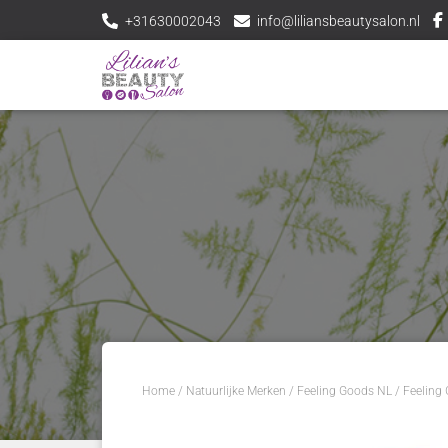
+31630002043
info@liliansbeautysalon.nl
Home
/
Natuurlijke Merken
/
Feeling Goods NL
/ Feeling