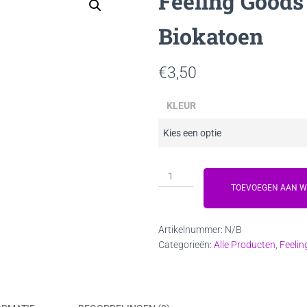
Feeling Goods
Biokatoen
€
3,50
KLEUR
Feeling
Goods
TOEVOEGEN AAN 
Gezichtsdoekje
Biokatoen
Artikelnummer:
N/B
aantal
Categorieën:
Alle Producten
,
Feeli