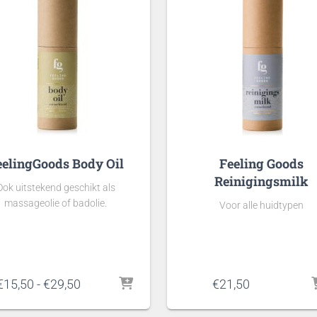
eelingGoods Body Oil
Feeling Goods
Reinigingsmilk
Ook uitstekend geschikt als
massageolie of badolie.
Voor alle huidtypen
Prijsklasse:
€
15,50
-
€
29,50
€
21,50
€15,50
tot