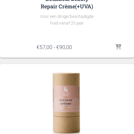
Repair Crème(+UVA)
Voor een droge/beschadigde
huid vanaf 25 jaar
Prijsklasse:
€
57,00
-
€
90,00
€57,00
tot
€90,00