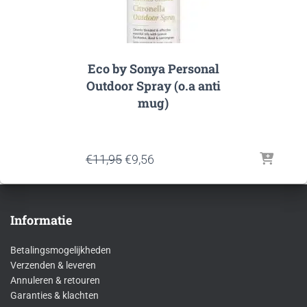
Eco by Sonya Personal
Outdoor Spray (o.a anti
mug)
Oorspronkelijke
Huidige
€
11,95
€
9,56
prijs
prijs
was:
is:
€11,95.
€9,56.
Informatie
Betalingsmogelijkheden
Verzenden & leveren
Annuleren & retouren
Garanties & klachten