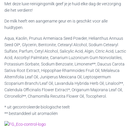
Met deze luxe reinigingsmilk geef je je huid elke dag de verzorging
die het verdient!
De milk heeft een aangename geur en is geschikt voor alle
huidtypen.
Aqua, Kaolin, Prunus Armeniaca Seed Powder, Helianthus Annuus
Seed Oil*, Glycerin, Bentonite, Cetearyl Alcohol, Sodium Cetearyl
Sulfate, Parfum, Cetyl Alcohol, Salicylic Acid, Algin, Citric Acid, Lactic
Acid, Ascorbyl Palmitate, Canarium Luzonicum Gum Nonvolatiles,
Potassium Sorbate, Sodium Benzoate, Limonene**, Daucus Carota
Sativa Root Extract, Hippophae Rhamnoides Fruit Oil, Melaleuca
Alternifolia Leaf Oil, Juniperus Mexicana Oil, Leptospermum
Scoparium Branch/Leaf Oil, Lavandula Hybrida Herb Oil, Linalool**,
Calendula Officinalis Flower Extract*, Origanum Majorana Leaf Oil,
Citronellol**, Chamomilla Recutita Flower Oil, Tocopherol.
* uit gecontroleerde biologische teelt
** bestanddeel uit aromaoliën