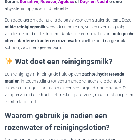
Serum,
Sensitive
,
Recover
,
Ageless
of
Dag- en Nacht
crème
,
afgestemd op jouw huidbehoefte.
Een goed gereinigde huid is de basis voor een stralende teint. Deze
milde reinigingsmilk
verwijdert make-up, vuil en overtollig talg
zonder de huid uit te drogen. Dankzij de combinatie van
biologische
oliën, plantenextracten en rozenwater
voelt je huid na gebruik
schoon, zacht en gevoed aan.
Wat doet een reinigingsmilk?
Een reinigingsmilk reinigt de huid op een
zachte, hydraterende
manier
. In tegenstelling tot schuimende reinigers, die de huid
kunnen uitdrogen, laat een milk een verzorgend laagje achter. Dit
zorgt ervoor dat je huid niet trekkerig aanvoelt, maar juist soepel en
comfortabel blijft.
Waarom gebruik je nadien een
rozenwater of reinigingslotion?
Na het reinigen met een milk is het belangrijk om je huid
te