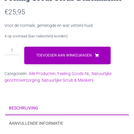
€
25,95
Voor de normale, gemengde en wat vettere huid.
4 op voorraad (kan nabesteld worden)
Feeling
Goods
TOEVOEGEN AAN WINKELWAGEN
Scrub
&
Categorieën:
Alle Producten
,
Feeling Goods NL
,
Natuurlijke
Kleimasker
gezichtsverzorging
,
Natuurlijke Scrub & Maskers
aantal
BESCHRIJVING
AANVULLENDE INFORMATIE