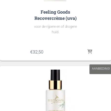
Feeling Goods
Recovercrème (uva)
voor de rijpere en of drogere
huid.
€
32,50
AANBIEDING!