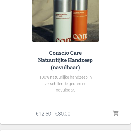
Conscio Care
Natuurlijke Handzeep
(navulbaar)
100% natuurlijke handzeep in
verschillende geuren en
navulbaar.
Prijsklasse:
€
12,50
-
€
30,00
€12,50
tot