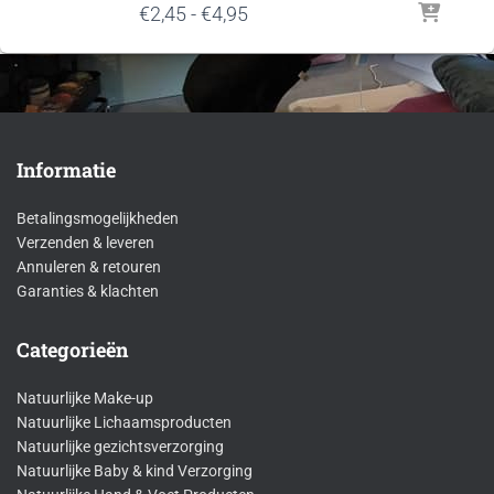
Prijsklasse:
€
2,45
-
€
4,95
€2,45
tot
€4,95
Informatie
Betalingsmogelijkheden
Verzenden & leveren
Annuleren & retouren
Garanties & klachten
Categorieën
Natuurlijke Make-up
Natuurlijke Lichaamsproducten
Natuurlijke gezichtsverzorging
Natuurlijke Baby & kind Verzorging