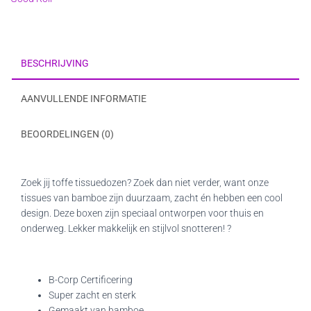
aantal
BESCHRIJVING
AANVULLENDE INFORMATIE
BEOORDELINGEN (0)
Zoek jij toffe tissuedozen? Zoek dan niet verder, want onze
tissues van bamboe zijn duurzaam, zacht én hebben een cool
design. Deze boxen zijn speciaal ontworpen voor thuis en
onderweg. Lekker makkelijk en stijlvol snotteren! ?
B-Corp Certificering
Super zacht en sterk
Gemaakt van bamboe