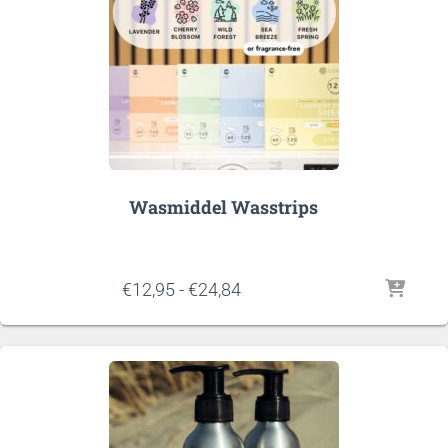
Wasmiddel Wasstrips
Prijsklasse:
€
12,95
-
€
24,84
€12,95
tot
€24,84