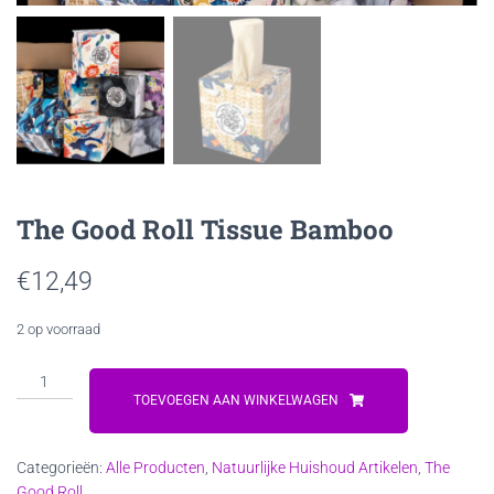
The Good Roll Tissue Bamboo
€
12,49
2 op voorraad
The
Good
TOEVOEGEN AAN WINKELWAGEN
Roll
Tissue
Categorieën:
Alle Producten
,
Natuurlijke Huishoud Artikelen
,
The
Bamboo
Good Roll