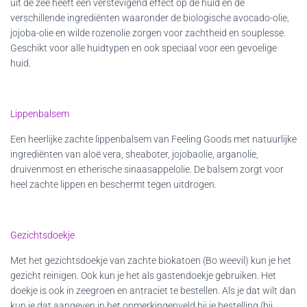
uit de zee heeft een verstevigend effect op de huid en de
verschillende ingrediënten waaronder de biologische avocado-olie,
jojoba-olie en wilde rozenolie zorgen voor zachtheid en souplesse.
Geschikt voor alle huidtypen en ook speciaal voor een gevoelige
huid.
Lippenbalsem
Een heerlijke zachte lippenbalsem van Feeling Goods met natuurlijke
ingrediënten van aloë vera, sheaboter, jojobaolie, arganolie,
druivenmost en etherische sinaasappelolie. De balsem zorgt voor
heel zachte lippen en beschermt tegen uitdrogen.
Gezichtsdoekje
Met het gezichtsdoekje van zachte biokatoen (Bo weevil) kun je het
gezicht reinigen. Ook kun je het als gastendoekje gebruiken. Het
doekje is ook in
zeegroen
en
antraciet
te bestellen. Als je dat wilt dan
kun je dat aangeven in het opmerkingenveld bij je bestelling (bij