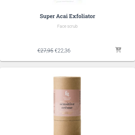
Super Acai Exfoliator
Face scrub
Oorspronkelijke
Huidige
€
27,95
€
22,36
prijs
prijs
was:
is:
€27,95.
€22,36.