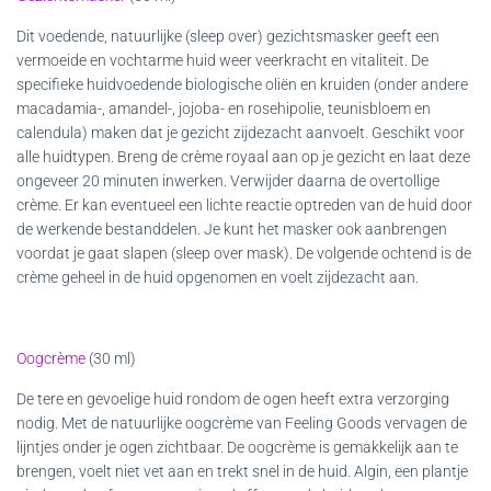
Dit voedende, natuurlijke (sleep over) gezichtsmasker geeft een
vermoeide en vochtarme huid weer veerkracht en vitaliteit. De
specifieke huidvoedende biologische oliën en kruiden (onder andere
macadamia-, amandel-, jojoba- en rosehipolie, teunisbloem en
calendula) maken dat je gezicht zijdezacht aanvoelt. Geschikt voor
alle huidtypen. Breng de crème royaal aan op je gezicht en laat deze
ongeveer 20 minuten inwerken. Verwijder daarna de overtollige
crème. Er kan eventueel een lichte reactie optreden van de huid door
de werkende bestanddelen. Je kunt het masker ook aanbrengen
voordat je gaat slapen (sleep over mask). De volgende ochtend is de
crème geheel in de huid opgenomen en voelt zijdezacht aan.
Oogcrème
(30 ml)
De tere en gevoelige huid rondom de ogen heeft extra verzorging
nodig. Met de natuurlijke oogcrème van Feeling Goods vervagen de
lijntjes onder je ogen zichtbaar. De oogcrème is gemakkelijk aan te
brengen, voelt niet vet aan en trekt snel in de huid. Algin, een plantje