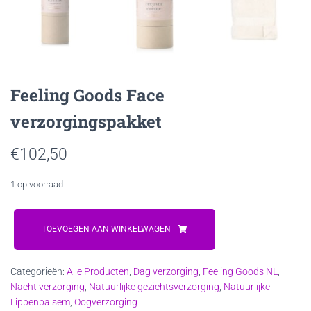
Feeling Goods Face
verzorgingspakket
€
102,50
1 op voorraad
Feeling
Goods
TOEVOEGEN AAN WINKELWAGEN
Face
verzorgingspakket
Categorieën:
Alle Producten
,
Dag verzorging
,
Feeling Goods NL
,
aantal
Nacht verzorging
,
Natuurlijke gezichtsverzorging
,
Natuurlijke
Lippenbalsem
,
Oogverzorging