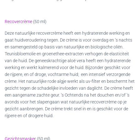
Recovercrème
(50 ml)
Deze natuurlijke recovercrème heeft een hydraterende werking en
gaat huidveroudering tegen. De crème is voor overdag en ‘s nachts
en samengesteld op basis van natuurlijke en biologische oliën.
Teunisbloemolie en groenethee-extracten verhogen de elasticiteit
van de huid. De geneeskrachtige aloë vera heeft een hydraterende
werking en werkt kalmerend voor de huid. Bijzonder geschikt voor
de rijpere, en of droge, vochtarme huid; een intensief verzorgende
crème. Het natuurlijke rode algje werkt als uv-filter en beschermt het
gezicht tegen de schadelijke invloeden van daglicht. De crème heeft
een aangename zachte geur. ’s Ochtends na het douchen en/of ’s
avonds voor het slapengaan wat natuurlijke recovercrème op je
gezicht aanbrengen. De crème trekt snel in en is geschikt voor de
rijpere en of drogere huid.
Gezichtsmasker
(50 ml)