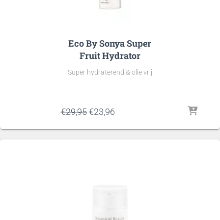
Eco By Sonya Super
Fruit Hydrator
Super hydraterend & olie vrij
Oorspronkelijke
Huidige
€
29,95
€
23,96
prijs
prijs
was:
is:
€29,95.
€23,96.