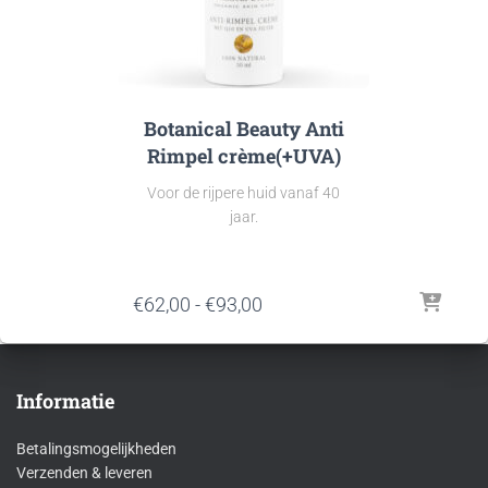
Botanical Beauty Anti
Rimpel crème(+UVA)
Voor de rijpere huid vanaf 40
jaar.
Prijsklasse:
€
62,00
-
€
93,00
€62,00
tot
€93,00
Informatie
Betalingsmogelijkheden
Verzenden & leveren