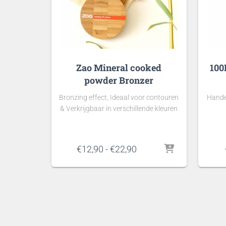
Zao Mineral cooked
100
powder Bronzer
Bronzing effect, Ideaal voor contouren
Handen
& Verkrijgbaar in verschillende kleuren
Prijsklasse:
€
12,90
-
€
22,90
€12,90
tot
€22,90