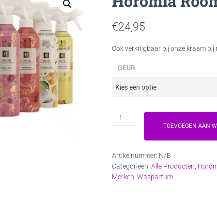
Horomia Roo
€
24,95
Ook verkrijgbaar bij onze kraam bi
GEUR
Horomia
Roomspray
TOEVOEGEN AAN 
aantal
Artikelnummer:
N/B
Categorieën:
Alle Producten
,
Horom
Merken
,
Wasparfum