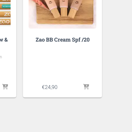
w &
Zao BB Cream Spf /20
in
asse:
€
24,90