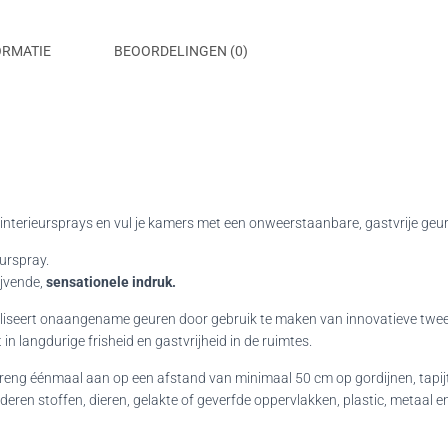
ORMATIE
BEOORDELINGEN (0)
nterieursprays en vul je kamers met een onweerstaanbare, gastvrije geur.
urspray.
ijvende,
sensationele indruk.
aliseert onaangename geuren door gebruik te maken van innovatieve tweef
 in langdurige frisheid en gastvrijheid in de ruimtes.
g éénmaal aan op een afstand van minimaal 50 cm op gordijnen, tapij
-lederen stoffen, dieren, gelakte of geverfde oppervlakken, plastic, metaa