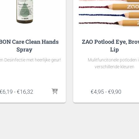
BON Care Clean Hands
ZAO Potlood Eye, Bro
Spray
Lip
 Desinfectie met heerlijke geur!
Mulitfuncitonele potloden 
verschillende kleuren
Prijsklasse:
Prijskl
€
6,19
-
€
16,32
€
4,95
-
€
9,90
€6,19
€4,95
tot
tot
€16,32
€9,90