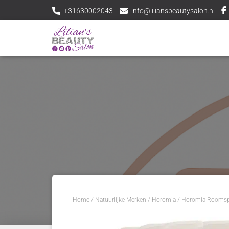
+31630002043
info@liliansbeautysalon.nl
Home
/
Natuurlijke Merken
/
Horomia
/ Horomia Roomsp