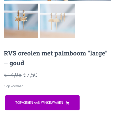
RVS creolen met palmboom “large”
– goud
Oorspronkelijke
Huidige
€
14,95
€
7,50
prijs
prijs
1 op voorraad
was:
is:
RVS
€14,95.
€7,50.
creolen
TOEVOEGEN AAN WINKELWAGEN
met
palmboom