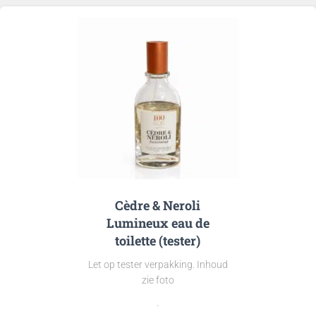
€6,50
Cèdre & Neroli
Lumineux eau de
toilette (tester)
Let op tester verpakking. Inhoud
zie foto
.