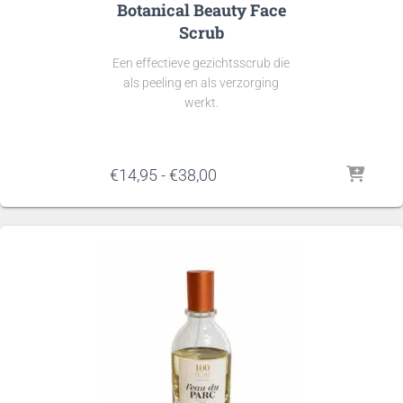
Botanical Beauty Face
Scrub
Een effectieve gezichtsscrub die
als peeling en als verzorging
werkt.
Prijsklasse:
€
14,95
-
€
38,00
€14,95
tot
€38,00