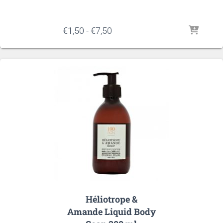
Prijsklasse:
€
1,50
-
€
7,50
€1,50
tot
€7,50
Héliotrope &
Amande Liquid Body