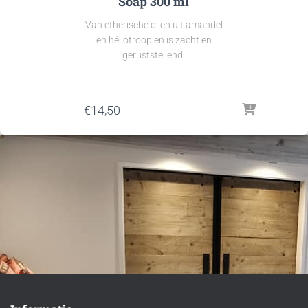
Soap 300 ml
Van etherische oliën uit amandel
en héliotroop en is zacht en
geruststellend.
€
14,50