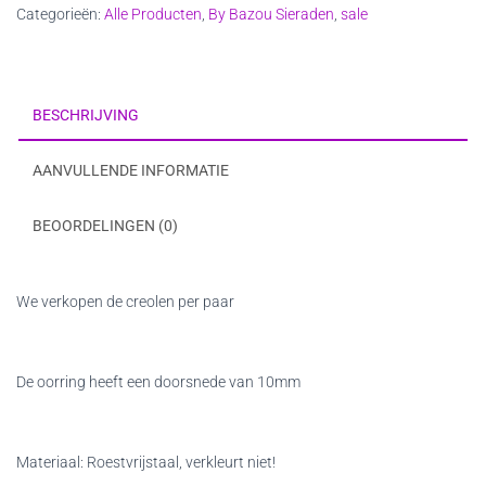
Categorieën:
Alle Producten
,
By Bazou Sieraden
,
sale
“large”
–
goud
aantal
BESCHRIJVING
AANVULLENDE INFORMATIE
BEOORDELINGEN (0)
We verkopen de creolen per paar
De oorring heeft een doorsnede van 10mm
Materiaal: Roestvrijstaal, verkleurt niet!