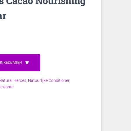
s Cacao Nourishing
ar
WINKELWAGEN
Natural Heroes
,
Natuurlijke Conditioner
,
s waste