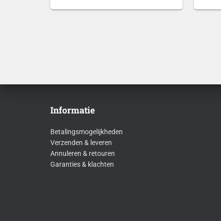
€5,00
tot
€17,90
Informatie
Betalingsmogelijkheden
Verzenden & leveren
Annuleren & retouren
Garanties & klachten