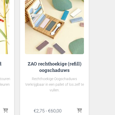
d
ZAO rechthoekige (refill)
oogschaduws
ntouren
Rechthoekige Oogschaduws
kleuren
Verkrijgbaar in een pallet of los zelf te
vullen.
lasse:
Prijsklasse:
€
2,75
-
€
60,00