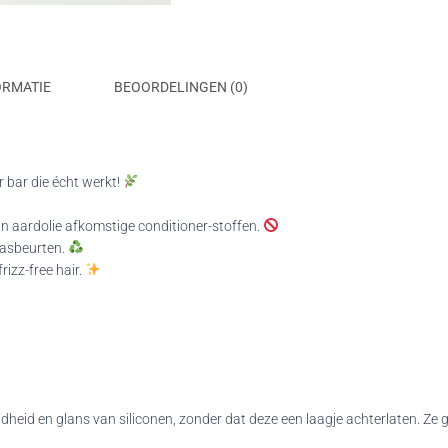
ORMATIE
BEOORDELINGEN (0)
 bar die écht werkt!
an aardolie afkomstige conditioner-stoffen.
wasbeurten.
izz-free hair.
eid en glans van siliconen, zonder dat deze een laagje achterlaten. Ze gev