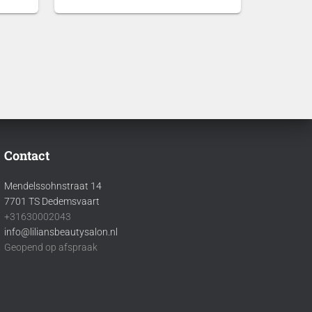
0
€2,75
tot
0
€60,00
Contact
Mendelssohnstraat 14
7701 TS Dedemsvaart
+31630002043
info@liliansbeautysalon.nl
Geopend op afspraak