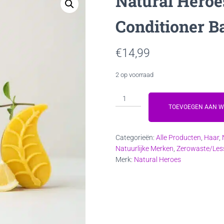
Natural Heroe
Conditioner B
€
14,99
2 op voorraad
Natural
Heroes
TOEVOEGEN AAN 
Cacao
Nourishing
Categorieën:
Alle Producten
,
Haar
,
Conditioner
Natuurlijke Merken
,
Zerowaste/Les
Bar
Merk:
Natural Heroes
aantal