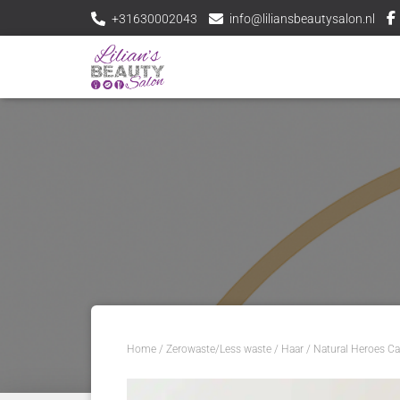
+31630002043
info@liliansbeautysalon.nl
Home
/
Zerowaste/Less waste
/
Haar
/ Natural Heroes Ca