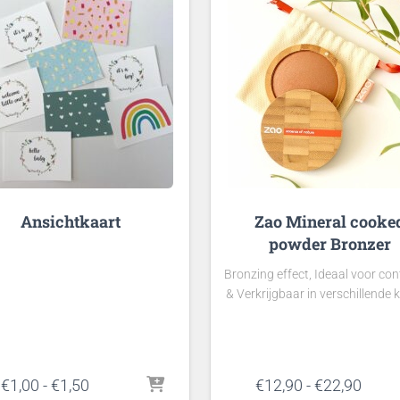
Ansichtkaart
Zao Mineral cooke
powder Bronzer
Bronzing effect, Ideaal voor co
& Verkrijgbaar in verschillende 
Prijsklasse:
Prijsk
€
1,00
-
€
1,50
€
12,90
-
€
22,90